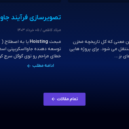
توسعه
تصویرسازی فرآیند جاوااسکری
میلاد کاظمی / 05 خرداد 1403
ین معنی که کل تاریخچه مخزن
مبحث
Hoisting
یا به اصطلاح ( 
فرآیند کلون (clone) به کاربر منتقل می شود. برای پروژه هایی
توسعه دهنده جاوااسکریپتی اسم ا
 بز...
خطای مزاحم رو توی گوگل سرچ کرد
ادامه مطلب
تمام مقالات