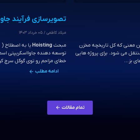
توسعه
تصویرسازی فرآیند جاوااسکری
میلاد کاظمی / 05 خرداد 1403
ین معنی که کل تاریخچه مخزن
مبحث
Hoisting
یا به اصطلاح ( 
فرآیند کلون (clone) به کاربر منتقل می شود. برای پروژه هایی
توسعه دهنده جاوااسکریپتی اسم ا
 بز...
خطای مزاحم رو توی گوگل سرچ کرد
ادامه مطلب
تمام مقالات